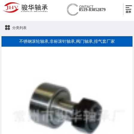
0519-83052879
分类列表
不锈钢滚轮轴承,非标滚针轴承,阀门轴承,排气套厂家