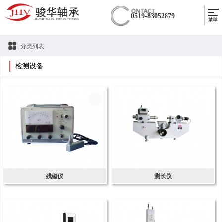
0519-83052879
分类列表
检测设备
残磁仪
测长仪