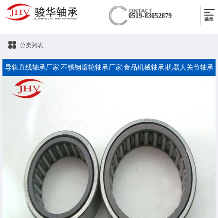
0519-83052879
分类列表
导轨直线轴承厂家|不锈钢滚轮轴承厂家|食品机械轴承|机器人关节轴承