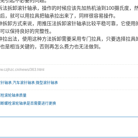
免引起不必要的问题。
法拆卸滚针轴承，操作的时候应该先加热机油到100摄氏度，
后，就可以用拉具把轴承拉出来了，同样很容易操作。
种拆卸方式来说，用推压法拆卸滚针轴承比较平稳可靠，它使用
可以保持良好的完整性。
种拉出法，使用这种方法拆卸需要采用专门拉具，只要选择拉具
也是相当关键的，否则再怎么费力也无法做到。
czjhzc.cn/news/363.html
滚针轴承
,
汽车滚针轴承
,
微型滚针轴承
螺栓滚轮轴承质量
判断螺栓滚轮轴承是否需要进行更换