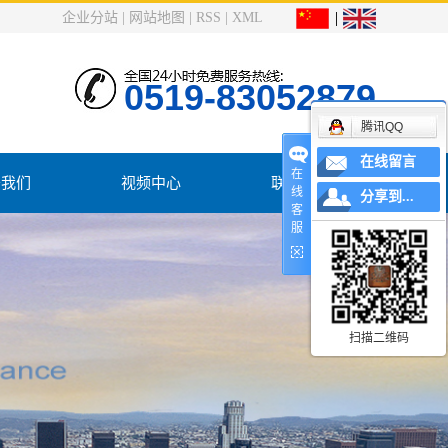
企业分站
|
网站地图
|
RSS
|
XML
0519-83052879
腾讯QQ
在线留言
在
于我们
视频中心
联系我们
线
分享到...
客
服
司简介
系我们
扫描二维码