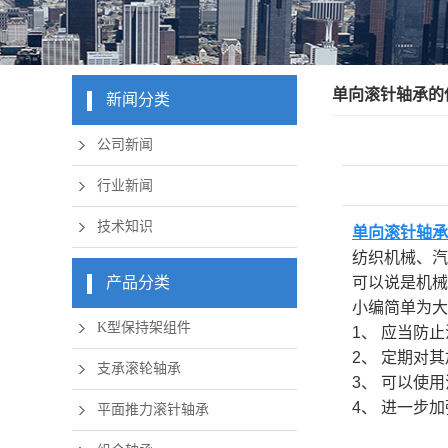
实体套圈
内
锲块式 
单向滚针轴承的
新闻分类
英制滚
公司新闻
曲线滚
行业新闻
圆柱滚
技术知识
单向滚针轴承
直线
纺织机械、汽
滚针、滚
产品分类
可以说是机械
小编简单为大
定制非
K型保持架组件
1、 应当防
非标轴
2、 定期对
支承滚轮轴承
3、 可以使
复合滚
4、 进一步
平面推力滚针轴承
轧机