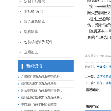
随意敲击，以
定制非标轴承
接下来是热拆
非标轴 销 套
圈受热膨胀之
相比上述两
复合滚轮轴承
伤，滚针轴承
随后还有一
轧机轴承
具的合理选用
包装机械轴承|配件
立磨加工
本文网址：http://www.
新闻资讯
关键词：
平面推力
介绍螺栓滚轮轴承损坏的几种...
上一篇：
如何检验
下一篇：
如何正确
如何检验螺栓滚轮轴承质量
最近浏览：
延长单向滚针轴承使用寿命的...
如何正确判断螺栓滚轮轴承是...
单向滚针轴承的保养很重要
相关产品：