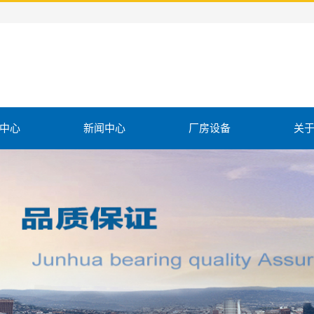
中心
新闻中心
厂房设备
关
持架组件
机床
公
轮轴承
检测设备
联
滚针轴承
视频中心
轴承
滚针轴承
单向轴承