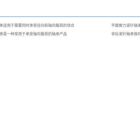
承适用于需要同时承受径向和轴向载荷的场合
平面推力滚针轴
承是一种常用于承受轴向载荷的轴承产品
非标滚针轴承保