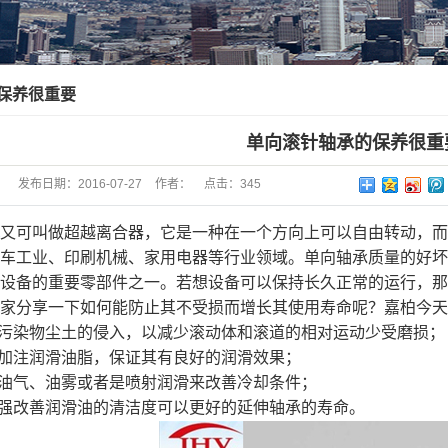
滚针轴承
圈
单项轴承
保养很重要
轮轴承
单向滚针轴承的保养很重
轮轴承
发布日期：
2016-07-27
作者：
点击：
345
子轴承
又可叫做超越离合器，它是一种在一个方向上可以自由转动，而
轴承
车工业、印刷机械、家用电器等行业领域。单向轴承质量的好坏
子、销子
设备的重要零部件之一。若想设备可以保持长久正常的运行，那
家分享一下如何能防止其不受损而增长其使用寿命呢？嘉柏今天
标轴承
止污染物尘土的侵入，以减少滚动体和滚道的相对运动少受磨损；
 销 套
其加注润滑油脂，保证其有良好的润滑效果；
用油气、油雾或者是喷射润滑来改善冷却条件；
轮轴承
加强改善润滑油的清洁度可以更好的延伸轴承的寿命。
轴承