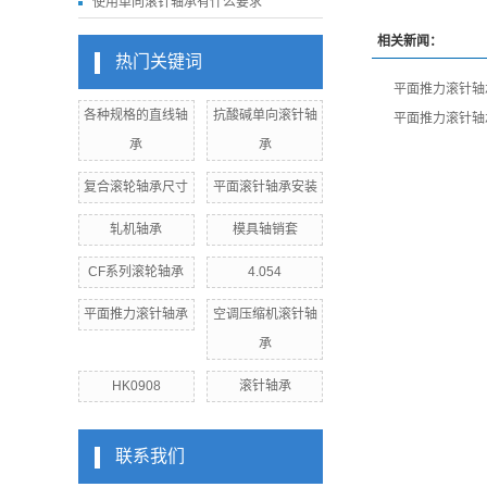
使用单向滚针轴承有什么要求
相关新闻：
热门关键词
平面推力滚针轴
各种规格的直线轴
抗酸碱单向滚针轴
平面推力滚针轴
承
承
复合滚轮轴承尺寸
平面滚针轴承安装
轧机轴承
模具轴销套
CF系列滚轮轴承
4.054
平面推力滚针轴承
空调压缩机滚针轴
承
HK0908
滚针轴承
联系我们