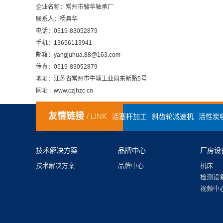
企业名称：常州市骏华轴承厂
联系人：杨具华
电话：0519-83052879
手机：13656113941
邮箱：yangjuhua.88@163.com
传真：0519-83052879
地址：江苏省常州市牛塘工业园东新路5号
网址 : www.czjhzc.cn
友情链接
/ LINK
活塞杆加工
斜齿轮减速机
活性炭
技术解决方案
品牌中心
厂房设
技术解决方案
品牌中心
机床
检测设
视频中