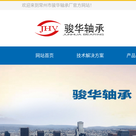
欢迎来到常州市骏华轴承厂官方网站！
网站首页
技术解决方案
产品
K型保
支承滚
平面推力
组合
冲压外圈
冲压外圈