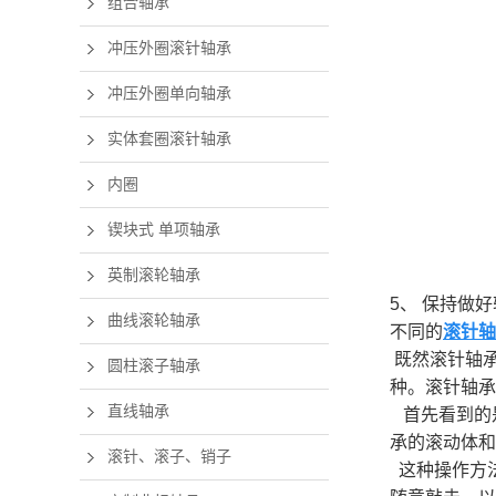
组合轴承
包装机械
冲压外圈滚针轴承
立磨
冲压外圈单向轴承
实体套圈滚针轴承
内圈
锲块式 单项轴承
英制滚轮轴承
5、 保持做
曲线滚轮轴承
不同的
滚针轴
既然滚针轴
圆柱滚子轴承
种。滚针轴承
直线轴承
首先看到的
承的滚动体和
滚针、滚子、销子
这种操作方