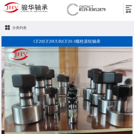
0519-83052879
分类列表
CF20|CF20UUR|CF20-1螺栓滚轮轴承