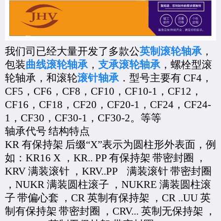
我们司已经大量开发了多款公
英制滚轮轴承
，
包装
曲线滚轮轴承
，
支承滚轮轴承
，螺栓型滚
轮轴承，和滚轮
滚针轴承
．型号主要有
CF4
，
CF5
，
CF6
，
CF8
，
CF10
，
CF10-1
，
CF12
，
CF16
，
CF18
，
CF20
，
CF20-1
，
CF24
，
CF24-
1
，
CF30
，
CF30-1
，
CF30-2
。等等
轴承代号
结构特点
KR
有保持架
后缀
“X”
表示为圆柱形外表面，例
如：
KR16 X
，
KR.. PP
有保持架
带密封圈
，
KRV
满装滚针
，
KRV..PP
满装滚针
带密封圈
，
NUKR
满装圆柱滚子
，
NUKRE
满装圆柱滚
子
带偏心套
，
CR
英制有保持架
，
CR ..UU
英
制有保持架
带密封圈
，
CRV...
英制无保持架
，