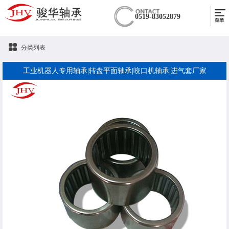
0519-83052879
分类列表
工业机器人专用轴承|转盘平面轴承|咬口机轴承|进气套厂家