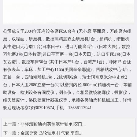
公司成立于2004年现有设备磨床50台有 (无心磨,平面磨，万能磨内径
磨，双端面，研磨机，数控高精度双面研磨机1台，超精机，绗磨机.
其中进口无心磨1 台(日本日平)，进口万能磨4台，(日本大畏)，数控
万能磨3台(日本牧野)进口平面磨一台(日本天田)，进口车床1台(日本
瓦西诺)，数控车床50台:(其中日本产1 台，台湾产1台)，冲床15 台还
有仪表车，车床，加工中心1165(美国辛辛那提)，四轴钻攻中心3台，
五轴一台，四轴精雕机1台，2线切割2台，瑞士阿奇夏米尔中走丝2
台，日本大卫2880立磨一台(可以磨到内径 800mm)精雕机一台，等辅
助设备，检测设备有圆度仪，测长仪，金相显微镜轮廓仪，投影仪，
维氏硬度计，洛氏硬度计残磁仪等，承接各类轴承和机械加工，详情
欢迎现场考察QQ303910574,手机：13656113941
上一篇：
非标滚轮轴承|英制滚针轴承|咬口...
下一篇：
金属导套|凸轮轴承|排气套|平面...