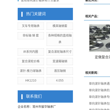
最近浏览：
使用单向滚针轴承有什么要求
热门关键词
相关产品：
叉车专用轴承
模具轴销套
非标轴 销 套
各种规格的直线轴
承
IR系列内圈
复合滚轮轴承尺寸
定做复合
复合滚轮价格
变速箱轴销
滚针-推力球轴承
液压轴销
相关新闻：
HK1210
4.055
单向滚针轴承通
单向滚针轴承的
联系我们
单向滚针轴承专
单向滚针轴承在
企业名称：常州市骏华轴承厂