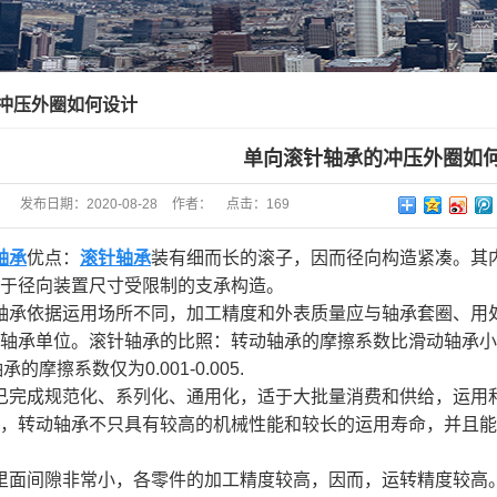
滚针轴承
圈
单项轴承
冲压外圈如何设计
轮轴承
单向滚针轴承的冲压外圈如
轮轴承
发布日期：
2020-08-28
作者：
点击：
169
子轴承
轴承
优点：
滚针轴承
装有细而长的滚子，因而径向构造紧凑。其
轴承
于径向装置尺寸受限制的支承构造。
子、销子
轴承依据运用场所不同，加工精度和外表质量应与轴承套圈、用
轴承单位。滚针轴承的比照：转动轴承的摩擦系数比滑动轴承小，
标轴承
轴承的摩擦系数仅为0.001-0.005.
 销 套
已完成规范化、系列化、通用化，适于大批量消费和供给，运用
，转动轴承不只具有较高的机械性能和较长的运用寿命，并且能
轮轴承
轴承
里面间隙非常小，各零件的加工精度较高，因而，运转精度较高