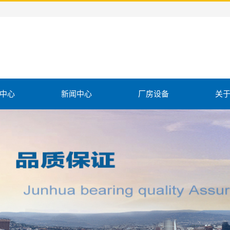
中心
新闻中心
厂房设备
关
持架组件
机床
公
轮轴承
检测设备
联
滚针轴承
视频中心
轴承
滚针轴承
单向轴承