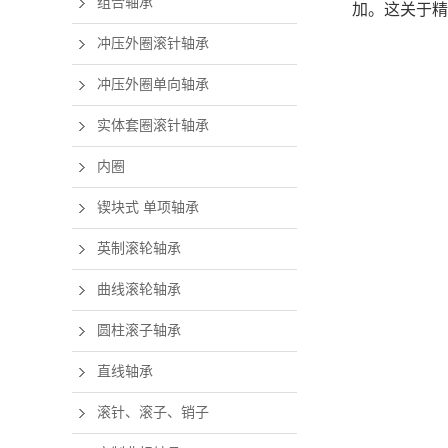
组合轴承
加。这关于精
包装机械
冲压外圈滚针轴承
立磨
冲压外圈单向轴承
实体套圈滚针轴承
内圈
锲块式 单项轴承
英制滚轮轴承
曲线滚轮轴承
圆柱滚子轴承
直线轴承
滚针、滚子、销子