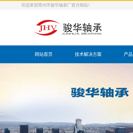
欢迎来到常州市骏华轴承厂官方网站！
网站首页
技术解决方案
产品
K型保
支承滚
平面推力
组合
冲压外圈
冲压外圈