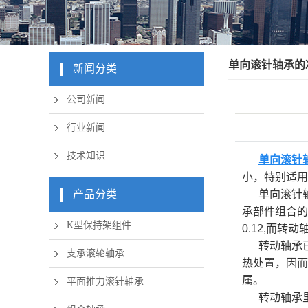
实体套圈
内
锲块式 
单向滚针轴承的
新闻分类
英制滚
公司新闻
曲线滚
行业新闻
圆柱滚
技术知识
单向滚针
直线
小，特别适用
滚针、滚
产品分类
单向滚针
承部件组合的
定制非
K型保持架组件
0.12,而转动
非标轴
转动轴承
支承滚轮轴承
热处置，因而
复合滚
属。
平面推力滚针轴承
轧机
转动轴承