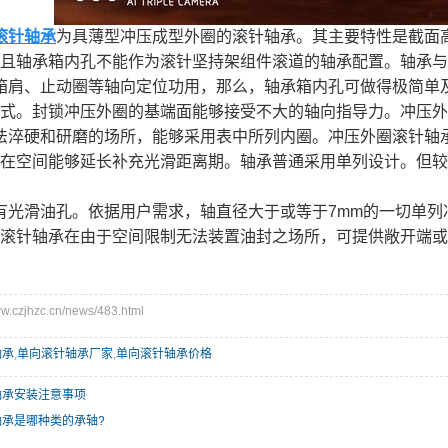
滚针轴承
为具薄型冲压成型外圈的滚针轴承。其主要特性是截面
且轴承箱内孔不能作为滚针坚持架组件滚道的轴承配置。轴承与
箱肩、止动圈等轴向定位功用，那么，轴承箱内孔可做得极简单
式。封锁冲压外圈的基端面能够接受不大的轴向指导力。冲压外
法淬硬和研磨的场所，能够采用表中所列内圈。冲压外圈滚针轴
在空间能够延长补充光滑距离期。轴承普通采用单列设计。但较
有光滑油孔。依据用户需求，轴直径大于或等于7mm的一切单
滚针轴承在由于空间限制无法装置油封之场所，可提供敞开端或
czjhzc.cn/news/483.html
轴承
,
单向滚针轴承厂家
,
单向滚针轴承价格
轴承安装注意事项
轴承是哪种类的承轴?