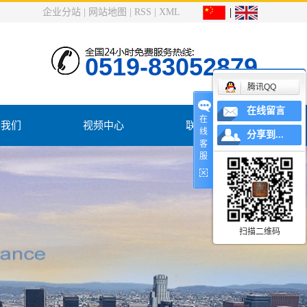
企业分站
|
网站地图
|
RSS
|
XML
0519-83052879
腾讯QQ
在线留言
在
于我们
视频中心
联系我们
线
分享到...
客
服
司简介
系我们
扫描二维码