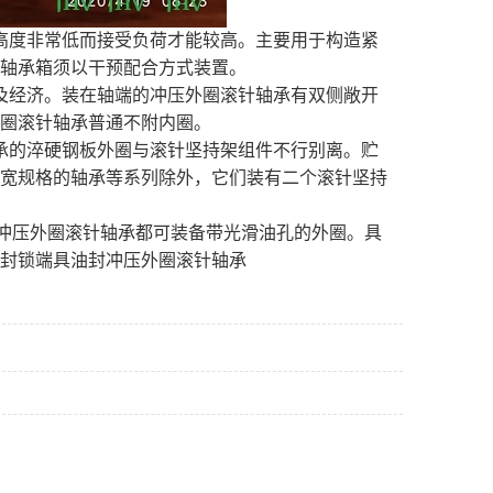
高度非常低而接受负荷才能较高。主要用于构造紧
轴承箱须以干预配合方式装置。
及经济。装在轴端的冲压外圈滚针轴承有双侧敞开
圈滚针轴承普通不附内圈。
承的淬硬钢板外圈与滚针坚持架组件不行别离。贮
宽规格的轴承等系列除外，它们装有二个滚针坚持
列冲压外圈滚针轴承都可装备带光滑油孔的外圈。具
封锁端具油封冲压外圈滚针轴承