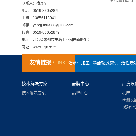
单向滚针轴承作
联系人：杨具华
电话：0519-83052879
手机：13656113941
邮箱：yangjuhua.88@163.com
传真：0519-83052879
地址：江苏省常州市牛塘工业园东新路5号
网址 : www.czjhzc.cn
友情链接
/ LINK
活塞杆加工
斜齿轮减速机
活性炭
技术解决方案
品牌中心
厂房设
技术解决方案
品牌中心
机床
检测设
视频中