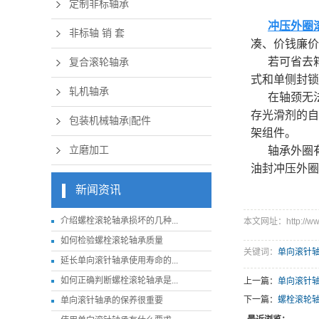
定制非标轴承
冲压外圈
非标轴 销 套
凑、价钱廉价
若可省去
复合滚轮轴承
式和单侧封锁
轧机轴承
在轴颈无
存光滑剂的自
包装机械轴承|配件
架组件。
立磨加工
轴承外圈
油封冲压外圈
新闻资讯
介绍螺栓滚轮轴承损坏的几种...
本文网址：http://www.
如何检验螺栓滚轮轴承质量
关键词：
单向滚针
延长单向滚针轴承使用寿命的...
如何正确判断螺栓滚轮轴承是...
上一篇：
单向滚针
下一篇：
螺栓滚轮
单向滚针轴承的保养很重要